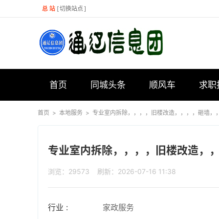
总 站
[
切换站点
]
首页
同城头条
顺风车
求职
首页
>
本地服务
>
专业室内拆除，，，，旧楼改造，，，，砸墙，，，
专业室内拆除，，，，旧楼改造，，，
浏览：29573 刷新：2026-07-16 11:38
行业 :
家政服务