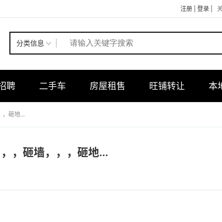
注册
|
登录
|
分类信息
招聘
二手车
房屋租售
旺铺转让
本
砸地...
，砸墙，，，砸地...