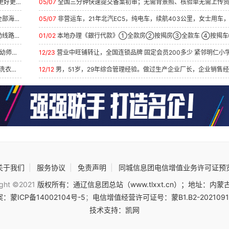
为...
05/07
全国三分钟快速提交备案初审；无需背景照、核验单无需上传资料、全程电子核
...
05/07
非营运车，21年北汽EC5，纯电车，续航403公里，女士用车，全车原漆包括前后
至...
01/02
本地办理《銀行代款》①全款房②按揭房③全款车 ④按揭车⑤保险单⑥
...
12/23
营业中旺铺转让，全国连锁品牌 固定会员200多少 紧邻明仁小学，因本人身
...
12/12
男，51岁，29年综合管理经验。做过生产企业厂长，企业销售经理以及区域总监
关于我们
|
服务协议
|
免责声明
|
同城信息团电信增值业务许可证预
ight ©2021
版权所有：通辽信息团总站（www.tlxxt.cn）；地址：内蒙
：蒙ICP备14002104号-5
；
电信增值经营许可证号：蒙B1.B2-202109
技术支持：凯网