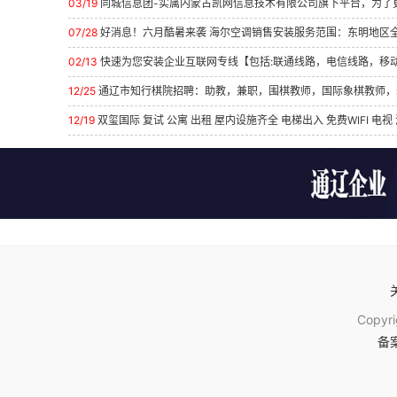
03/19
同城信息团-实属内蒙古凯网信息技术有限公司旗下平台，为了更好更完美的
07/28
好消息！六月酷暑来袭 海尔空调销售安装服务范围：东明地区全部海尔正规品
02/13
快速为您安装企业互联网专线【包括:联通线路，电信线路，移动线路】10M起
12/25
通辽市知行棋院招聘：助教，兼职，围棋教师，国际象棋教师，幼师，要求：积
12/19
双玺国际 复试 公寓 出租 屋内设施齐全 电梯出入 免费WIFI 电视 洗衣机 
Copyr
备案