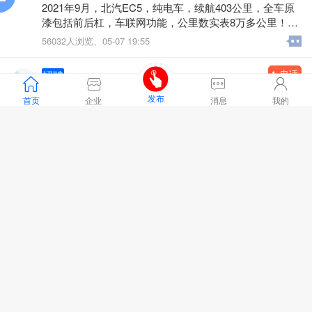
服
到
助
阅
2021年9月，北汽EC5，纯电车，续航403公里，全车原
月结工资:每月15号发工资不压工资
漆包括前后杠，车联网功能，公里数实表8万多公里！全
程店保八年或15万公里
待遇:（免费提供吃住）管三餐 宿舍4人一间 可以洗澡 有
56032人浏览、
05-07 19:55
空调 洗衣机
常年有活:不放假 有事请假（日结没有假期）
电话
招聘
工作地址:天津市滨海新区
发布
加班补助
餐费补助
包住
包吃
五险一金
首页
企业
消息
我的
4，箱货司机4米2
招聘行业 :
物流运输
地区 :
赤峰市 元宝山区
工资日结300/天
物流直招。
C本司机、送货员、叉车工，装卸工
包食住
1、C本开四米二箱货跑天津周边每天300日结不用装卸，
60084人浏览、
[刷新]03-31 13:40
纯司机（不用租车买车啥的）
主要负责：天津周边送货，不用装卸，只负责开车对单
2、送货员负责跟车查货点货，做好货品交接，不用干活
电话
据，不用买车，租车，公司直招，纯司机，车辆保养，
招聘
逍品电子商务
工资8000每个月5号结，要求认字，能适应车上吃住
加油公司承担，危险驾驶违章后果自负
3、叉车工成手300，学徒200可以日结不要叉车证，
招聘行业 :
其他
4、装卸工500左右多劳多得，装车18卸车12每吨日结
地区 :
兴安盟 乌兰浩特市
要求会看高德导航没有不良驾驶记录，没有案底。
物流公司直招，包吃包住，在外面吃饭每吨饭补助30元
满18岁就可以，全国人民，工人，兼职，宝爸，宝妈，
学生兼职，其他等等
5，跟车送货员
提供货源，无货源运营网店，无任何收费免费教，0基础
117386人浏览、
[刷新]03-27 01:47
小白轻松上手，轻松月入八千十