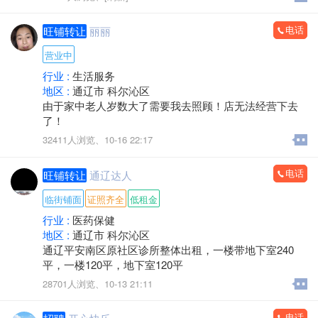
⑦公积金⑧营业执照⑨银联收款码⑩退休工资 打卡工资本
科学历秒批秒放
电话
旺铺转让
丽丽
符合任一均可办理
营业中
《债务优化》公积金负债高可优化，可帮结清全部高利
行业 :
生活服务
息网贷、信用卡。优化为1.8厘先息后本正规貸款！最长
地区 :
通辽市 科尔沁区
垫资7个月！
由于家中老人岁数大了需要我去照顾！店无法经营下去
了！
客户经理15714755580（微信同步）
32411人浏览、
10-16 22:17
电话
旺铺转让
通辽达人
临街铺面
证照齐全
低租金
行业 :
医药保健
地区 :
通辽市 科尔沁区
通辽平安南区原社区诊所整体出租，一楼带地下室240
平，一楼120平，地下室120平
28701人浏览、
10-13 21:11
电话