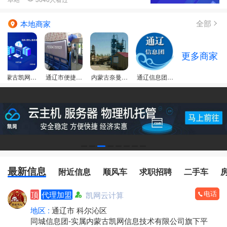
全部
本地商家
更多商家
内蒙古凯网信
通辽市便捷个
内蒙古奈曼旗
通辽信息团门
息技术有限公
体搬家服务
昂乃型砂厂
店
司
最新信息
附近信息
顺风车
求职招聘
二手车
电话
顶
代理加盟
凯网云计算
地区 :
通辽市 科尔沁区
同城信息团-实属内蒙古凯网信息技术有限公司旗下平