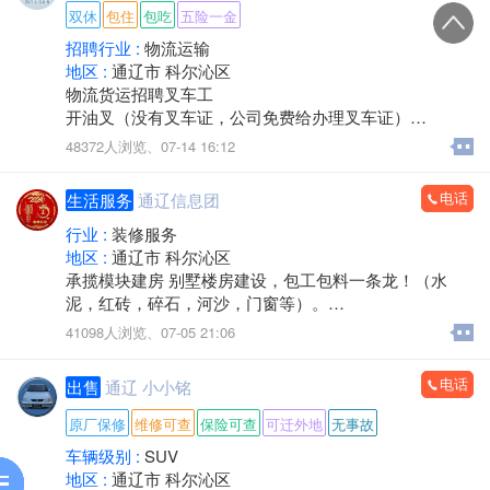
双休
包住
包吃
五险一金
招聘行业 :
物流运输
地区 :
通辽市 科尔沁区
物流货运招聘叉车工
开油叉（没有叉车证，公司免费给办理叉车证）
48372人浏览、
07-14 16:12
1，叉车成手: 300/天
电话
生活服务
通辽信息团
2，叉车学徒工:270/天
行业 :
装修服务
3，装卸工，工资天工三百，也可计件，计件工资多劳多
地区 :
通辽市 科尔沁区
得，能吃苦耐劳的一天平均五百左右，看个人能力。
承揽模块建房 别墅楼房建设，包工包料一条龙！（水
公司直招，常年有活，短期不要，最少工作一个月，不
泥，红砖，碎石，河沙，门窗等）。
满一个月扣三天工资，
如有需要致电：*****8111（微信）
41098人浏览、
07-05 21:06
日结: 压三天一天一结
电话
出售
通辽 小小铭
月结:9000（每月四天公休）
原厂保修
维修可查
保险可查
可迁外地
无事故
工作时间:8:00~8:00
车辆级别 :
SUV
（中午休息2小时）长白班
地区 :
通辽市 科尔沁区