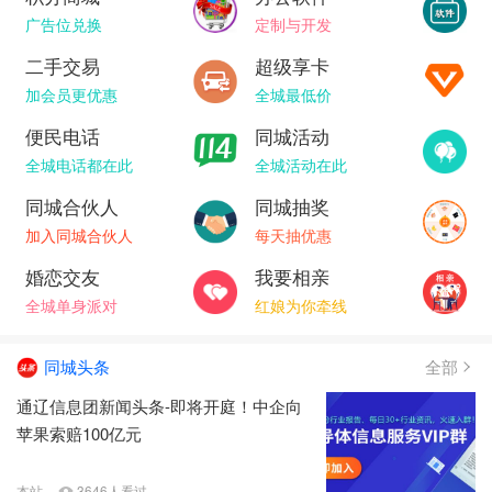
广告位兑换
定制与开发
二手交易
超级享卡
加会员更优惠
全城最低价
便民电话
同城活动
全城电话都在此
全城活动在此
同城合伙人
同城抽奖
加入同城合伙人
每天抽优惠
婚恋交友
我要相亲
全城单身派对
红娘为你牵线
同城头条
全部
通辽信息团新闻头条-即将开庭！中企向
苹果索赔100亿元
本站
3646人看过