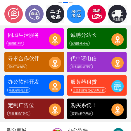
同城生活服务
诚聘分站长
缴费查询等
区域分站站长
寻求合作伙伴
代申请电信
系统开发制作
业务增值许可证
办公软件开发
服务器租赁
系统定制与开发
云主机租赁 办公软件开发
定制广告位
购买系统！
前往开通广告位
我要这样的系统
积分商城
办公软件