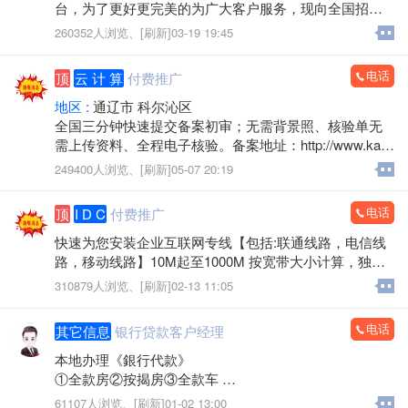
台，为了更好更完美的为广大客户服务，现向全国招聘
省,市,县,镇级管理站长，年龄不限有网络爱好和事业心强
260352人浏览、
[刷新]03-19 19:45
者优先，每个级别只招一名，额满为止。
详情登录:https://www.tlxxt.cn/
电话
顶
云 计 算
付费推广
地区 :
通辽市 科尔沁区
全国三分钟快速提交备案初审；无需背景照、核验单无
需上传资料、全程电子核验。备案地址：http://www.kaiw
angidc.com/
249400人浏览、
[刷新]05-07 20:19
电话
顶
I D C
付费推广
快速为您安装企业互联网专线【包括:联通线路，电信线
路，移动线路】10M起至1000M 按宽带大小计算，独立I
P，速度快 物美价廉。如有需求速联系我们【内蒙古凯
310879人浏览、
[刷新]02-13 11:05
网信息技术有限公司】！
电话
其它信息
银行贷款客户经理
本地办理《銀行代款》
①全款房②按揭房③全款车
④按揭车⑤保险单⑥信用ka
61107人浏览、
[刷新]01-02 13:00