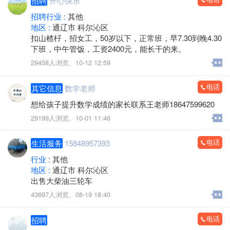
招聘
开心快乐
招聘行业 :
其他
地区 :
通辽市 科尔沁区
扣山楂杍，招女工，50岁以下，正常班，早7.30到晚4.30
下班，中午管饭，工资2400元，能长干的来。
29458人浏览、
10-12 12:59
电话
其它信息
数学老师
想给孩子提升数学成绩的家长联系王老师18647599620
29199人浏览、
10-01 11:46
电话
生活服务
15848957393
行业 :
其他
地区 :
通辽市 科尔沁区
出售大柴油三轮车
43697人浏览、
08-19 18:40
电话
招聘