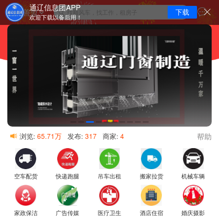
通辽信息团APP
阿拉善盟
下载
找顺风车，找工作，租房子
欢迎下载以备后用！
帮助
浏览:
65.71万
发布:
317
商家:
4
空车配货
快递跑腿
吊车出租
搬家拉货
机械车辆
家政保洁
广告传媒
医疗卫生
酒店住宿
婚庆摄影