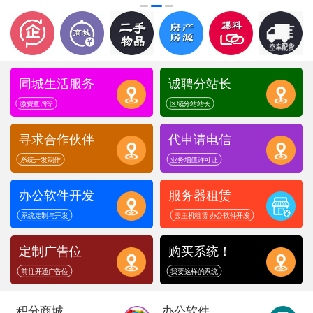
同城生活服务
诚聘分站长
缴费查询等
区域分站站长
寻求合作伙伴
代申请电信
系统开发制作
业务增值许可证
办公软件开发
服务器租赁
系统定制与开发
云主机租赁 办公软件开发
定制广告位
购买系统！
前往开通广告位
我要这样的系统
积分商城
办公软件