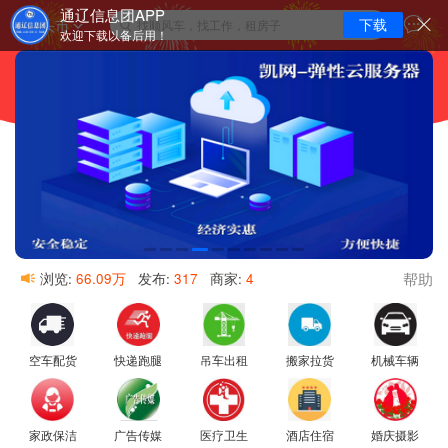
通辽信息团APP
包头市
下载
找顺风车，找工作，租房子
欢迎下载以备后用！
帮助
浏览:
66.09万
发布:
317
商家:
4
空车配货
快递跑腿
吊车出租
搬家拉货
机械车辆
家政保洁
广告传媒
医疗卫生
酒店住宿
婚庆摄影