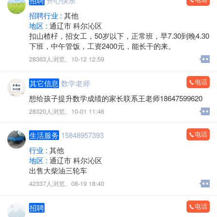
招聘
开心快乐
招聘行业 :
其他
地区 :
通辽市 科尔沁区
扣山楂杍，招女工，50岁以下，正常班，早7.30到晚4.30
下班，中午管饭，工资2400元，能长干的来。
28363人浏览、
10-12 12:59
电话
其它信息
数学老师
想给孩子提升数学成绩的家长联系王老师18647599620
28320人浏览、
10-01 11:46
电话
生活服务
15848957393
行业 :
其他
地区 :
通辽市 科尔沁区
出售大柴油三轮车
42337人浏览、
08-19 18:40
电话
招聘