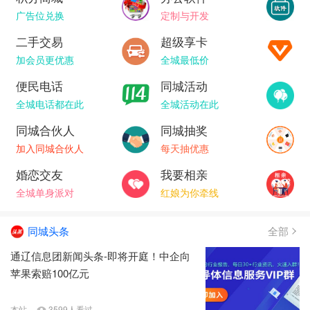
广告位兑换
定制与开发
二手交易
超级享卡
加会员更优惠
全城最低价
便民电话
同城活动
全城电话都在此
全城活动在此
同城合伙人
同城抽奖
加入同城合伙人
每天抽优惠
婚恋交友
我要相亲
全城单身派对
红娘为你牵线
同城头条
全部
通辽信息团新闻头条-即将开庭！中企向
苹果索赔100亿元
本站
3599人看过