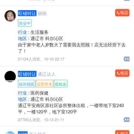
⑦公积金⑧营业执照⑨银联收款码⑩退休工资 打卡工资本
科学历秒批秒放
电话
旺铺转让
丽丽
符合任一均可办理
营业中
《债务优化》公积金负债高可优化，可帮结清全部高利
行业 :
生活服务
息网贷、信用卡。优化为1.8厘先息后本正规貸款！最长
地区 :
通辽市 科尔沁区
垫资7个月！
由于家中老人岁数大了需要我去照顾！店无法经营下去
了！
客户经理15714755580（微信同步）
31134人浏览、
10-16 22:17
电话
旺铺转让
通辽达人
临街铺面
证照齐全
低租金
行业 :
医药保健
地区 :
通辽市 科尔沁区
通辽平安南区原社区诊所整体出租，一楼带地下室240
平，一楼120平，地下室120平
27700人浏览、
10-13 21:11
电话