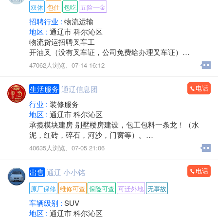
双休
包住
包吃
五险一金
招聘行业 :
物流运输
地区 :
通辽市 科尔沁区
物流货运招聘叉车工
开油叉（没有叉车证，公司免费给办理叉车证）
47062人浏览、
07-14 16:12
1，叉车成手: 300/天
电话
生活服务
通辽信息团
2，叉车学徒工:270/天
行业 :
装修服务
3，装卸工，工资天工三百，也可计件，计件工资多劳多
地区 :
通辽市 科尔沁区
得，能吃苦耐劳的一天平均五百左右，看个人能力。
承揽模块建房 别墅楼房建设，包工包料一条龙！（水
公司直招，常年有活，短期不要，最少工作一个月，不
泥，红砖，碎石，河沙，门窗等）。
满一个月扣三天工资，
如有需要致电：*****8111（微信）
40635人浏览、
07-05 21:06
日结: 压三天一天一结
电话
出售
通辽 小小铭
月结:9000（每月四天公休）
原厂保修
维修可查
保险可查
可迁外地
无事故
工作时间:8:00~8:00
车辆级别 :
SUV
（中午休息2小时）长白班
地区 :
通辽市 科尔沁区