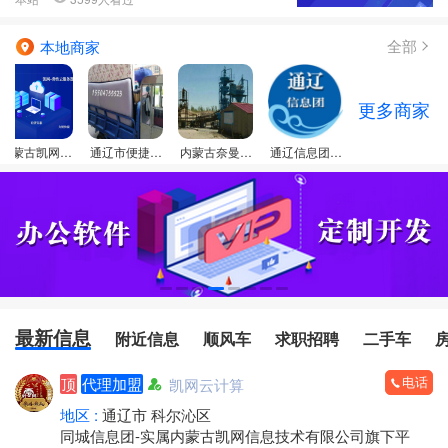
全部
本地商家
更多商家
内蒙古凯网信
通辽市便捷个
内蒙古奈曼旗
通辽信息团门
息技术有限公
体搬家服务
昂乃型砂厂
店
司
最新信息
附近信息
顺风车
求职招聘
二手车
电话
顶
代理加盟
凯网云计算
地区 :
通辽市 科尔沁区
同城信息团-实属内蒙古凯网信息技术有限公司旗下平