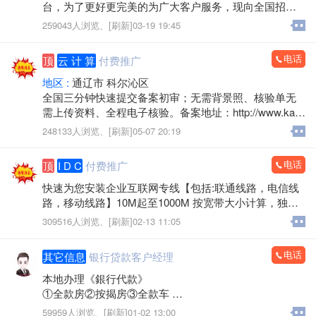
台，为了更好更完美的为广大客户服务，现向全国招聘
省,市,县,镇级管理站长，年龄不限有网络爱好和事业心强
259043人浏览、
[刷新]03-19 19:45
者优先，每个级别只招一名，额满为止。
详情登录:https://www.tlxxt.cn/
电话
顶
云 计 算
付费推广
地区 :
通辽市 科尔沁区
全国三分钟快速提交备案初审；无需背景照、核验单无
需上传资料、全程电子核验。备案地址：http://www.kaiw
angidc.com/
248133人浏览、
[刷新]05-07 20:19
电话
顶
I D C
付费推广
快速为您安装企业互联网专线【包括:联通线路，电信线
路，移动线路】10M起至1000M 按宽带大小计算，独立I
P，速度快 物美价廉。如有需求速联系我们【内蒙古凯
309516人浏览、
[刷新]02-13 11:05
网信息技术有限公司】！
电话
其它信息
银行贷款客户经理
本地办理《銀行代款》
①全款房②按揭房③全款车
④按揭车⑤保险单⑥信用ka
59959人浏览、
[刷新]01-02 13:00