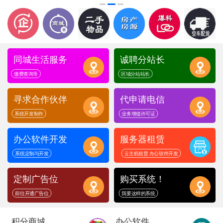
同城生活服务
诚聘分站长
缴费查询等
区域分站站长
寻求合作伙伴
代申请电信
系统开发制作
业务增值许可证
办公软件开发
服务器租赁
系统定制与开发
云主机租赁 办公软件开发
定制广告位
购买系统！
前往开通广告位
我要这样的系统
积分商城
办公软件