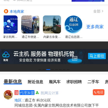
全部
本地商家
更多商家
内蒙古凯网信
通辽市便捷个
内蒙古奈曼旗
通辽信息团门
息技术有限公
体搬家服务
昂乃型砂厂
店
司
最新信息
附近信息
顺风车
求职招聘
二手车
电话
顶
代理加盟
凯网云计算
地区 :
通辽市 科尔沁区
同城信息团-实属内蒙古凯网信息技术有限公司旗下平