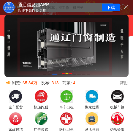
通辽信息团APP
辽宁省
下载
找顺风车，找工作，租房子
欢迎下载以备后用！
帮助
浏览:
65.84万
发布:
318
商家:
4
空车配货
快递跑腿
吊车出租
搬家拉货
机械车辆
家政保洁
广告传媒
医疗卫生
酒店住宿
婚庆摄影