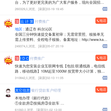
台，为了更好更完美的为广大客户服务，现向全国招聘
省,市,县,镇级管理站长，年龄不限有网络爱好和事业心强
260329人浏览、
[刷新]03-19 19:45
者优先，每个级别只招一名，额满为止。
详情登录:https://www.tlxxt.cn/
电话
顶
云 计 算
付费推广
地区 :
通辽市 科尔沁区
全国三分钟快速提交备案初审；无需背景照、核验单无
需上传资料、全程电子核验。备案地址：http://www.kaiw
angidc.com/
249374人浏览、
[刷新]05-07 20:19
电话
顶
I D C
付费推广
快速为您安装企业互联网专线【包括:联通线路，电信线
路，移动线路】10M起至1000M 按宽带大小计算，独立I
P，速度快 物美价廉。如有需求速联系我们【内蒙古凯
310842人浏览、
[刷新]02-13 11:05
网信息技术有限公司】！
电话
其它信息
银行贷款客户经理
本地办理《銀行代款》
①全款房②按揭房③全款车
④按揭车⑤保险单⑥信用ka
61093人浏览、
[刷新]01-02 13:00