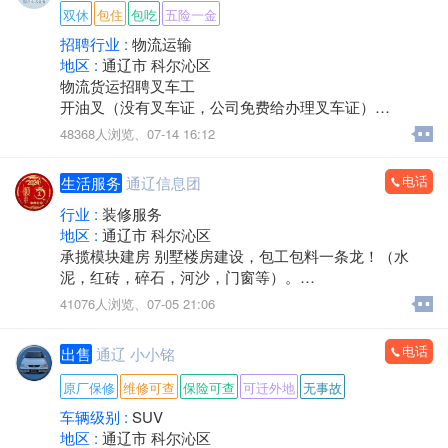
双休
包住
包吃
五险一金
招聘行业 :
物流运输
地区 :
通辽市 科尔沁区
物流货运招聘叉车工
开油叉（没有叉车证，公司免费给办理叉车证）
48368人浏览、
07-14 16:12
1，叉车成手: 300/天
电话
生活服务
通辽信息团
2，叉车学徒工:270/天
行业 :
装修服务
3，装卸工，工资天工三百，也可计件，计件工资多劳多
地区 :
通辽市 科尔沁区
得，能吃苦耐劳的一天平均五百左右，看个人能力。
承揽模块建房 别墅楼房建设，包工包料一条龙！（水
公司直招，常年有活，短期不要，最少工作一个月，不
泥，红砖，碎石，河沙，门窗等）。
满一个月扣三天工资，
如有需要致电：*****8111（微信）
41076人浏览、
07-05 21:06
日结: 压三天一天一结
电话
出售
通辽 小小铭
月结:9000（每月四天公休）
原厂保修
维修可查
保险可查
可迁外地
无事故
工作时间:8:00~8:00
车辆级别 :
SUV
（中午休息2小时）长白班
地区 :
通辽市 科尔沁区