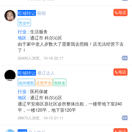
⑦公积金⑧营业执照⑨银联收款码⑩退休工资 打卡工资本
科学历秒批秒放
电话
旺铺转让
丽丽
符合任一均可办理
营业中
《债务优化》公积金负债高可优化，可帮结清全部高利
行业 :
生活服务
息网贷、信用卡。优化为1.8厘先息后本正规貸款！最长
地区 :
通辽市 科尔沁区
垫资7个月！
由于家中老人岁数大了需要我去照顾！店无法经营下去
了！
客户经理15714755580（微信同步）
32400人浏览、
10-16 22:17
电话
旺铺转让
通辽达人
临街铺面
证照齐全
低租金
行业 :
医药保健
地区 :
通辽市 科尔沁区
通辽平安南区原社区诊所整体出租，一楼带地下室240
平，一楼120平，地下室120平
28673人浏览、
10-13 21:11
电话