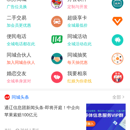
广告位兑换
定制与开发
二手交易
超级享卡
加会员更优惠
全城最低价
便民电话
同城活动
全城电话都在此
全城活动在此
同城合伙人
同城抽奖
加入同城合伙人
每天抽优惠
婚恋交友
我要相亲
全城单身派对
红娘为你牵线
同城头条
全部
通辽信息团新闻头条-即将开庭！中企向
苹果索赔100亿元
本站
3646人看过