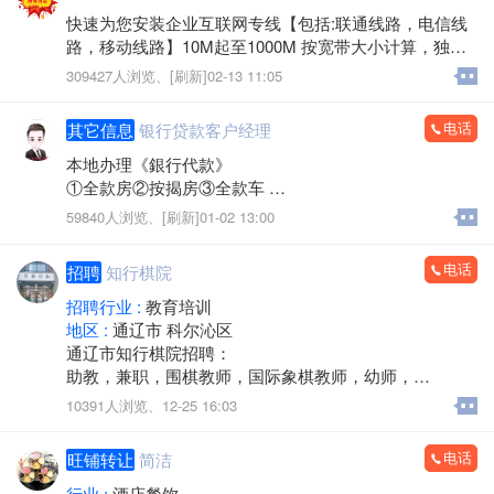
快速为您安装企业互联网专线【包括:联通线路，电信线
路，移动线路】10M起至1000M 按宽带大小计算，独立I
P，速度快 物美价廉。如有需求速联系我们【内蒙古凯
309427人浏览、
[刷新]02-13 11:05
网信息技术有限公司】！
电话
其它信息
银行贷款客户经理
本地办理《銀行代款》
①全款房②按揭房③全款车
④按揭车⑤保险单⑥信用ka
59840人浏览、
[刷新]01-02 13:00
⑦公积金⑧营业执照⑨银联收款码⑩退休工资 打卡工资本
科学历秒批秒放
电话
招聘
知行棋院
符合任一均可办理
招聘行业 :
教育培训
《债务优化》公积金负债高可优化，可帮结清全部高利
地区 :
通辽市 科尔沁区
息网贷、信用卡。优化为1.8厘先息后本正规貸款！最长
通辽市知行棋院招聘：
垫资7个月！
助教，兼职，围棋教师，国际象棋教师，幼师，
要求：积极主动，热爱学习，能出差，热爱教育行业，
10391人浏览、
12-25 16:03
客户经理15714755580（微信同步）
踏实稳重，能出差，长期稳定
有无工作经验均可，带薪培训上岗
电话
旺铺转让
简洁
行业 :
酒店餐饮