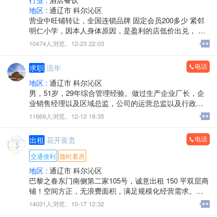
地区 :
通辽市 科尔沁区
营业中旺铺转让，全国连锁品牌 固定会员200多少 紧邻
明仁小学，因本人身体原因，是盈利的店低价出兑， 半
天活，轻松，带技术，包教包会，有兴趣可以联系，
10474人浏览、
12-23 22:03
电话
求职
流年
地区 :
通辽市 科尔沁区
男，51岁，29年综合管理经验。做过生产企业厂长，企
业销售经理以及区域总监，公司的运营总监以及行政总
监等，擅长团队建设、流程优化与成本控制，具备多行
11669人浏览、
12-12 18:35
业运营与销售管理背景。工作踏实负责，事业心强，具
备良好的团队协作与资源整合能力。求职意向：工厂或
电话
出租
花开富贵
者公司的管理岗位，工作地点通辽。
交通便利
随时看房
地区 :
通辽市 科尔沁区
巴黎之春东门南侧第二家105号，诚意出租 150 平双层商
铺！空间方正，无浪费面积，满足规模化经营需求。交
通便捷，临近主干道 / 公交站点，自带客流基础。价格面
14031人浏览、
10-17 12:32
议，可实地考察随时看房，可根据经营需求沟通细节，