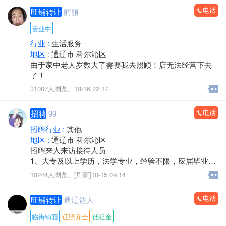
有意者请私信或电话联系。*****6071。*****3586。
电话
旺铺转让
丽丽
营业中
行业 :
生活服务
地区 :
通辽市 科尔沁区
由于家中老人岁数大了需要我去照顾！店无法经营下去
了！
31007人浏览、
10-16 22:17
电话
招聘
99
招聘行业 :
其他
地区 :
通辽市 科尔沁区
招聘来人来访接待人员
1、大专及以上学历，法学专业，经验不限，应届毕业生
也可考虑;
10244人浏览、
[刷新]10-15 09:14
2、耐心及时的解决来访当事人咨询的相关法律问题，用
法言法语为当事人提供专业的法律咨询解答;
电话
旺铺转让
通辽达人
3、能够熟练使用电脑及办公软件;
4、工作认真细致，有责任心，办事靠谱;
临街铺面
证照齐全
低租金
5、服从领导安排，能够认真完成领导交待的其他工作;