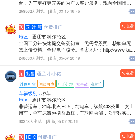
台，为了更好更完美的为广大客户服务，现向全国招聘
省,市,县,镇级管理站长，年龄不限有网络爱好和事业心强
258962人浏览、
[刷新]03-19 19:45
者优先，每个级别只招一名，额满为止。
详情登录:https://www.tlxxt.cn/
电话
顶
云 计 算
付费推广
地区 :
通辽市 科尔沁区
全国三分钟快速提交备案初审；无需背景照、核验单无
需上传资料、全程电子核验。备案地址：http://www.kaiw
angidc.com/
248030人浏览、
[刷新]05-07 20:19
电话
顶
出售
通辽 小小铭
维修可查
保险可查
可迁外地
无事故
准新车
车辆级别 :
轿车
地区 :
通辽市 科尔沁区
非营运车，21年北汽EC5，纯电车，续航403公里，女士
用车，全车原漆包括前后杠，车联网功能，公里数实表7
万多公里！想换车出手
98343人浏览、
[刷新]05-07 20:16
电话
顶
I D C
付费推广