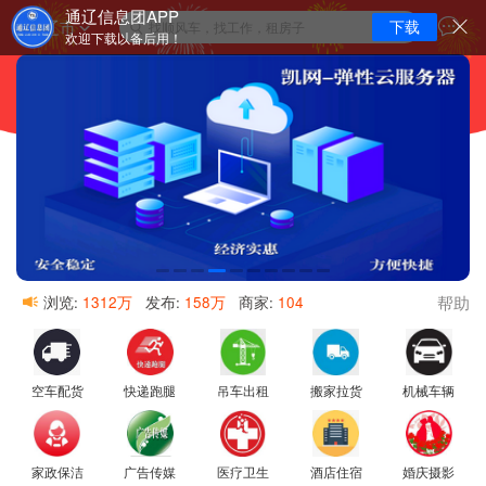
通辽信息团APP
通辽市
下载
找顺风车，找工作，租房子
欢迎下载以备后用！
帮助
浏览:
1312万
发布:
158万
商家:
104
空车配货
快递跑腿
吊车出租
搬家拉货
机械车辆
家政保洁
广告传媒
医疗卫生
酒店住宿
婚庆摄影