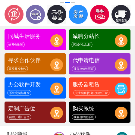
同城生活服务
诚聘分站长
缴费查询等
区域分站站长
寻求合作伙伴
代申请电信
系统开发制作
业务增值许可证
办公软件开发
服务器租赁
系统定制与开发
云主机租赁 办公软件开发
定制广告位
购买系统！
前往开通广告位
我要这样的系统
积分商城
办公软件