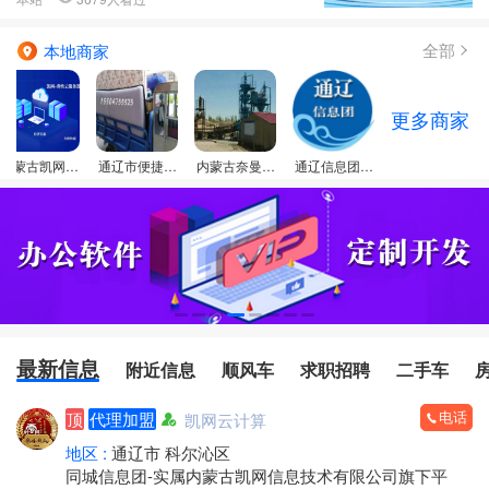
全部
本地商家
更多商家
内蒙古凯网信
通辽市便捷个
内蒙古奈曼旗
通辽信息团门
息技术有限公
体搬家服务
昂乃型砂厂
店
司
最新信息
附近信息
顺风车
求职招聘
二手车
电话
顶
代理加盟
凯网云计算
地区 :
通辽市 科尔沁区
同城信息团-实属内蒙古凯网信息技术有限公司旗下平